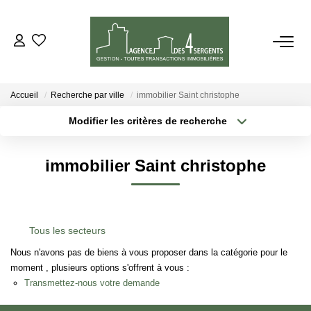
VENTES
Accueil
Recherche par ville
immobilier Saint christophe
LOCATIONS
Modifier les critères de recherche
Type de transaction
Localisation
Acheter
Localisation
ESTIMATION
immobilier Saint christophe
Type de bien
Sélectionnez...
Surface min
GESTION
Plus de critères
Budget max
Tous les secteurs
NOTRE AGENCE
Créer une alerte
Nous n'avons pas de biens à vous proposer dans la catégorie pour le
moment , plusieurs options s'offrent à vous :
CONTACT
Transmettez-nous votre demande