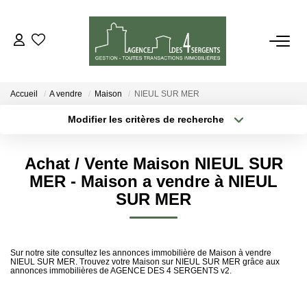
VENTES
Accueil
A vendre
Maison
NIEUL SUR MER
LOCATIONS
Modifier les critères de recherche
Localisation
Type de transaction
Surface min
ESTIMATION
Achat / Vente Maison NIEUL SUR
Type de bien
MER - Maison a vendre à NIEUL
Plus de critères
Budget max
GESTION
SUR MER
Créer une alerte
NOTRE AGENCE
Sur notre site consultez les annonces immobilière de Maison à vendre
NIEUL SUR MER. Trouvez votre Maison sur NIEUL SUR MER grâce aux
annonces immobilières de AGENCE DES 4 SERGENTS v2.
CONTACT