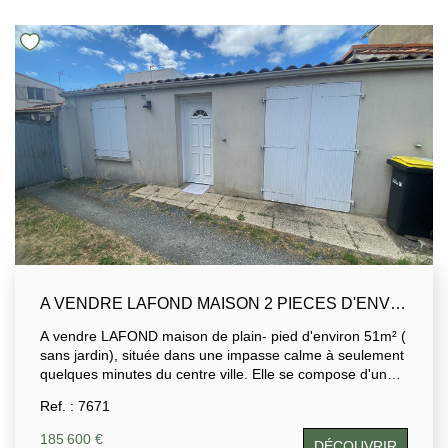
A VENDRE LAFOND MAISON 2 PIECES D'ENVIRON 51M²
A vendre LAFOND maison de plain- pied d'environ 51m² (
sans jardin), située dans une impasse calme à seulement
quelques minutes du centre ville. Elle se compose d'une
pièce de vie avec coin cuisine, d'un dégagement ,d'un wc,
Ref. : 7671
d'une buanderie ,d'une chambre, d' une salle d'eau. La
maison nécessite quelques travaux de remise en état . Ce
185 600 €
DÉCOUVRIR