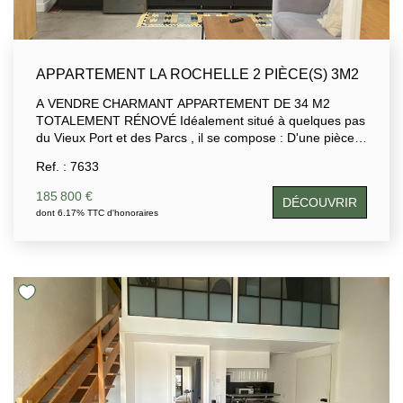
APPARTEMENT LA ROCHELLE 2 PIÈCE(S) 3M2
A VENDRE CHARMANT APPARTEMENT DE 34 M2
TOTALEMENT RÉNOVÉ Idéalement situé à quelques pas
du Vieux Port et des Parcs , il se compose : D'une pièce
de vie avec cuisine aménagée et équipée, d'un wc, d'une
Ref. : 7633
chambre avec dressing, d'une salle d'eau. cave en sous
sol. Situé au rdc d'une petite copropriété, cet appartement
185 800 €
DÉCOUVRIR
vendu entièrement équipé et meublé offre un cadre de vie
dont 6.17% TTC d'honoraires
alliant confort , charme et praticité. Coup de coeur assuré
pour différents projets (pied à terre, projet locatif ou RP)