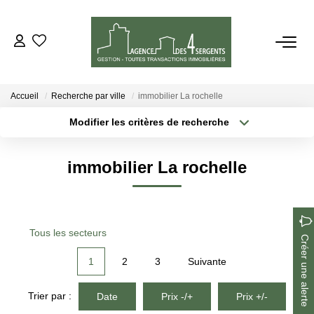
VENTES
Accueil
Recherche par ville
immobilier La rochelle
LOCATIONS
Modifier les critères de recherche
Type de transaction
Localisation
Acheter
Localisation
ESTIMATION
immobilier La rochelle
Type de bien
Sélectionnez...
Surface min
GESTION
Plus de critères
Budget max
Tous les secteurs
NOTRE AGENCE
Créer une alerte
Créer une alerte
1
2
3
Suivante
CONTACT
Trier par :
Date
Prix -/+
Prix +/-