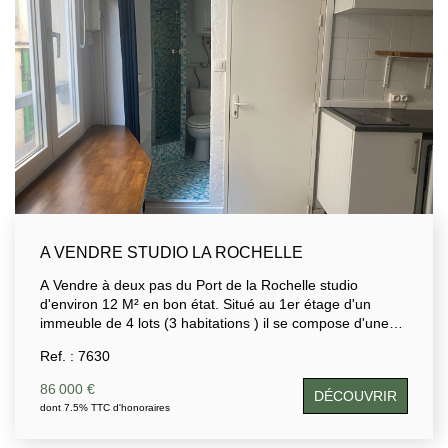
A VENDRE STUDIO LA ROCHELLE
A Vendre à deux pas du Port de la Rochelle studio
d'environ 12 M² en bon état. Situé au 1er étage d'un
immeuble de 4 lots (3 habitations ) il se compose d'une
pièce avec kitchenette, d'une salle d'eau avec wc.. Idéal
Ref. : 7630
pour un Pied à terre ou un investissement locatif . (loyer
potentiel d'environ 430 euros /mois )
86 000 €
DÉCOUVRIR
dont 7.5% TTC d'honoraires