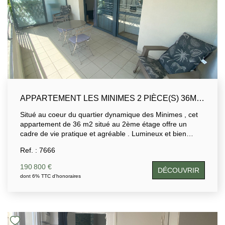
APPARTEMENT LES MINIMES 2 PIÈCE(S) 36M2 AVEC ASCENSEUR ET TERRASSE (12M2)
Situé au coeur du quartier dynamique des Minimes , cet
appartement de 36 m2 situé au 2ème étage offre un
cadre de vie pratique et agréable . Lumineux et bien
agencé, il se compose d'une pièce de vie avec coin
Ref. : 7666
cuisine , d'une salle d'eau avec wc, d'une chambre . Il
séduit également par sa grande terrasse de 12m2 ,
190 800 €
DÉCOUVRIR
parfaite pour profiter du climat doux de la cote Atlantique.
dont 6% TTC d'honoraires
La résidence dispose d'un ascenseur et se situe à
proximité immédiate des commerces, des restaurants
,des transports et pistes cyclables.