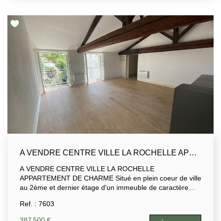
A VENDRE CENTRE VILLE LA ROCHELLE APPARTEMENT D'ENVIRON 90M² 2 CHAMBRES
A VENDRE CENTRE VILLE LA ROCHELLE
APPARTEMENT DE CHARME Situé en plein coeur de ville
au 2ème et dernier étage d'un immeuble de caractère
sécurisé. Appartement avec ASCENSEUR d'environ 90
Ref. : 7603
m² qui se compose d'une entrée(placard), d'un séjour
avec une cuisine ouverte, d'un wc, d'une salle de bains,
387 500 €