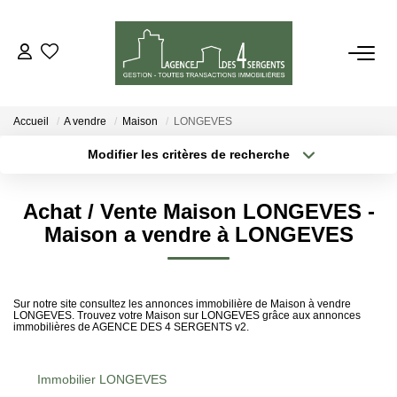
VENTES
Accueil
A vendre
Maison
LONGEVES
LOCATIONS
Modifier les critères de recherche
Type de transaction
Localisation
Acheter
Localisation
ESTIMATION
Achat / Vente Maison LONGEVES -
Type de bien
Sélectionnez...
Surface min
Maison a vendre à LONGEVES
GESTION
Plus de critères
Budget max
NOTRE AGENCE
Sur notre site consultez les annonces immobilière de Maison à vendre
LONGEVES. Trouvez votre Maison sur LONGEVES grâce aux annonces
Créer une alerte
immobilières de AGENCE DES 4 SERGENTS v2.
CONTACT
Immobilier LONGEVES