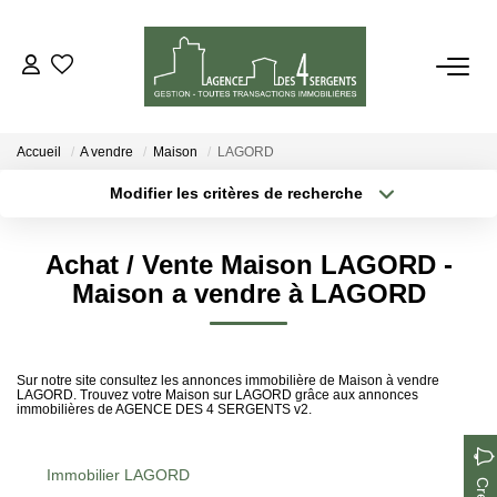
VENTES
Accueil
A vendre
Maison
LAGORD
LOCATIONS
Modifier les critères de recherche
Type de transaction
Localisation
Acheter
Localisation
ESTIMATION
Achat / Vente Maison LAGORD -
Type de bien
Sélectionnez...
Surface min
Maison a vendre à LAGORD
GESTION
Plus de critères
Budget max
NOTRE AGENCE
Sur notre site consultez les annonces immobilière de Maison à vendre
LAGORD. Trouvez votre Maison sur LAGORD grâce aux annonces
Créer une alerte
immobilières de AGENCE DES 4 SERGENTS v2.
CONTACT
Immobilier LAGORD