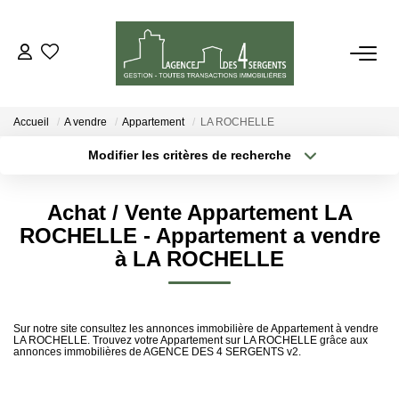
VENTES
Accueil
A vendre
Appartement
LA ROCHELLE
LOCATIONS
Modifier les critères de recherche
Type de transaction
Localisation
Acheter
Localisation
ESTIMATION
Achat / Vente Appartement LA
Type de bien
Sélectionnez...
Surface min
ROCHELLE - Appartement a vendre
GESTION
à LA ROCHELLE
Plus de critères
Budget max
NOTRE AGENCE
Créer une alerte
Sur notre site consultez les annonces immobilière de Appartement à vendre
LA ROCHELLE. Trouvez votre Appartement sur LA ROCHELLE grâce aux
annonces immobilières de AGENCE DES 4 SERGENTS v2.
CONTACT