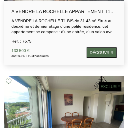
A VENDRE LA ROCHELLE APPARTEMENT T1BIS 31.43 M2
A VENDRE LA ROCHELLE T1 BIS de 31.43 m² Situé au
deuxième et dernier étage d'une petite résidence, cet
appartement se compose : d'une entrée, d'un salon avec
cuisine ouverte, d'un coin nuit et d'une salle d'eau avec
Ref. : 7675
WC. Vendu avec locataire en place (loyer mensuel de 600
euros charges comprises).
133 500 €
DÉCOUVRIR
dont 6.8% TTC d'honoraires
EXCLUSIF