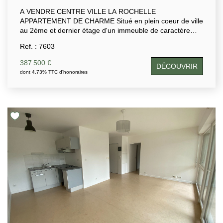
A VENDRE CENTRE VILLE LA ROCHELLE
APPARTEMENT DE CHARME Situé en plein coeur de ville
au 2ème et dernier étage d'un immeuble de caractère
sécurisé. Appartement avec ASCENSEUR d'environ 90
Ref. : 7603
m² qui se compose d'une entrée(placard), d'un séjour
avec une cuisine ouverte, d'un wc, d'une salle de bains,
387 500 €
DÉCOUVRIR
de deux chambres dont une avec salle de bains et wc.
dont 4.73% TTC d'honoraires
Véritable havre de paix, cet appartement est idéalement
placé.