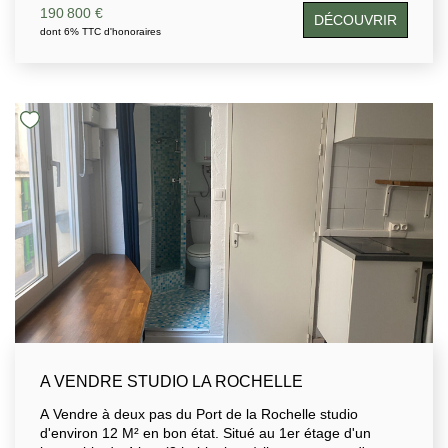
séduit également par sa grande terrasse de 12m2 ,
190 800 €
DÉCOUVRIR
parfaite pour profiter du climat doux de la cote Atlantique.
dont 6% TTC d'honoraires
La résidence dispose d'un ascenseur et se situe à
proximité immédiate des commerces, des restaurants
,des transports et pistes cyclables.
A VENDRE STUDIO LA ROCHELLE
A Vendre à deux pas du Port de la Rochelle studio
d'environ 12 M² en bon état. Situé au 1er étage d'un