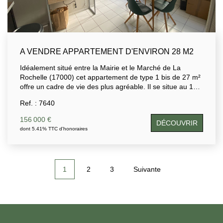
A VENDRE APPARTEMENT D'ENVIRON 28 M2
Idéalement situé entre la Mairie et le Marché de La
Rochelle (17000) cet appartement de type 1 bis de 27 m²
offre un cadre de vie des plus agréable. Il se situe au 1er
étage , dans une petite copropriété (4 lots) avec de
Ref. : 7640
faibles charges. Il se compose, d'une entrée, d'une pièce
de vie avec cuisine aménagée, un coin nuit distinct, une
156 000 €
DÉCOUVRIR
salle d'eau et des WC séparés. Investissement locatif
dont 5.41% TTC d'honoraires
idéal Loué en meublé (bail du 07/09/24) loyer 636 euros
/mois (dont 40 charges)
1
2
3
Suivante