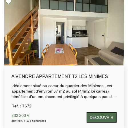
A VENDRE APPARTEMENT T2 LES MINIMES
Idéalement situé au coeur du quartier des Minimes , cet
appartement d'environ 57 m2 au sol (44m2 loi carrez)
bénéficie d'un emplacement privilégié à quelques pas de
la plage et des commerces. Situé au 4 ème et dernier
Ref. : 7672
étage d'une résidence sécurisée avec ascenseur, il se
compose d'une pièce de vie (avec coin cuisine ) donnant
233 200 €
DÉCOUVRIR
sur un balcon, d'un wc, d'une salle d'eau, d'une chambre.
dont 6% TTC d'honoraires
En complément, une mezzanine offre un coin bureau et