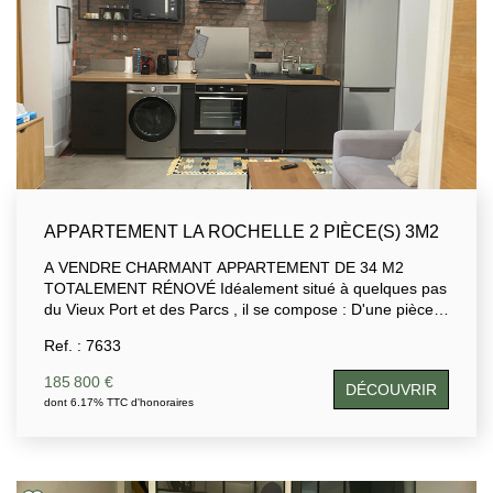
APPARTEMENT LA ROCHELLE 2 PIÈCE(S) 3M2
A VENDRE CHARMANT APPARTEMENT DE 34 M2
TOTALEMENT RÉNOVÉ Idéalement situé à quelques pas
du Vieux Port et des Parcs , il se compose : D'une pièce
de vie avec cuisine aménagée et équipée, d'un wc, d'une
Ref. : 7633
chambre avec dressing, d'une salle d'eau. cave en sous
sol. Situé au rdc d'une petite copropriété, cet appartement
185 800 €
DÉCOUVRIR
vendu entièrement équipé et meublé offre un cadre de vie
dont 6.17% TTC d'honoraires
alliant confort , charme et praticité. Coup de coeur assuré
pour différents projets (pied à terre, projet locatif ou RP)