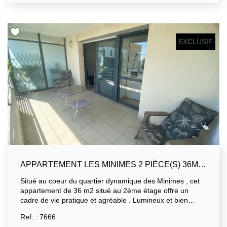
un coin nuit permettant 2 couchages additionnels si
besoin. La résidence dispose d'une agréable piscine. Un
bien idéal pour un pied à terre en bord de mer, un
investissement locatif ou une résidence principale .
EXCLUSIF
APPARTEMENT LES MINIMES 2 PIÈCE(S) 36M2 AVEC ASCENSEUR ET TERRASSE (12M2)
Situé au coeur du quartier dynamique des Minimes , cet
appartement de 36 m2 situé au 2ème étage offre un
cadre de vie pratique et agréable . Lumineux et bien
agencé, il se compose d'une pièce de vie avec coin
Ref. : 7666
cuisine , d'une salle d'eau avec wc, d'une chambre . Il