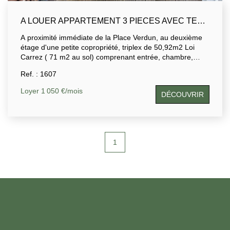
A LOUER APPARTEMENT 3 PIECES AVEC TERRASSE ET STATIONNEMENT
A proximité immédiate de la Place Verdun, au deuxième
étage d'une petite copropriété, triplex de 50,92m2 Loi
Carrez ( 71 m2 au sol) comprenant entrée, chambre,
salle d'eau, w.c et grand dressing; un séjour avec cuisine
Ref. : 1607
ouverte donnant sur terrasse exposée ouest, une grande
chambre mansardée au dernier niveau. Un emplacement
Loyer 1 050 €/mois
DÉCOUVRIR
stationnement privatif et un local vélo sont compris dans
cette location idéalement située.
1