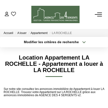
VENTES
Accueil
A louer
Appartement
LA ROCHELLE
LOCATIONS
Modifier les critères de recherche
Type de transaction
Localisation
Acheter
Localisation
ESTIMATION
Location Appartement LA
Type de bien
Sélectionnez...
Surface min
ROCHELLE - Appartement a louer à
GESTION
LA ROCHELLE
Plus de critères
Budget max
NOTRE AGENCE
Créer une alerte
Sur notre site consultez les annonces immobilière de Appartement à louer LA
ROCHELLE. Trouvez votre Appartement sur LA ROCHELLE grâce aux
annonces immobilières de AGENCE DES 4 SERGENTS v2.
CONTACT