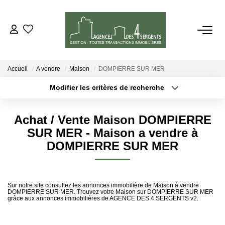
VENTES
Accueil
A vendre
Maison
DOMPIERRE SUR MER
LOCATIONS
Modifier les critères de recherche
Type de transaction
Localisation
Acheter
Localisation
ESTIMATION
Achat / Vente Maison DOMPIERRE
Type de bien
Sélectionnez...
Surface min
SUR MER - Maison a vendre à
GESTION
DOMPIERRE SUR MER
Plus de critères
Budget max
NOTRE AGENCE
Créer une alerte
Sur notre site consultez les annonces immobilière de Maison à vendre
DOMPIERRE SUR MER. Trouvez votre Maison sur DOMPIERRE SUR MER
grâce aux annonces immobilières de AGENCE DES 4 SERGENTS v2.
CONTACT