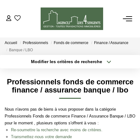
VENTES
Accueil
Professionnels
Fonds de commerce
Finance / Assurance
LOCATIONS
Banque / LBO
Modifier les critères de recherche
Type de transaction
Localisation
ESTIMATION
Acheter
Localisation
Professionnels fonds de commerce
Type de bien
GESTION
Sélectionnez...
Surface min
finance / assurance banque / lbo
Plus de critères
Budget max
NOTRE AGENCE
Nous n'avons pas de biens à vous proposer dans la catégorie
Professionnels Fonds de commerce Finance / Assurance Banque / LBO
Créer une alerte
pour le moment , plusieurs options s'offrent à vous :
CONTACT
Re-soumettre la recherche avec moins de critères.
Transmettez-nous votre demande