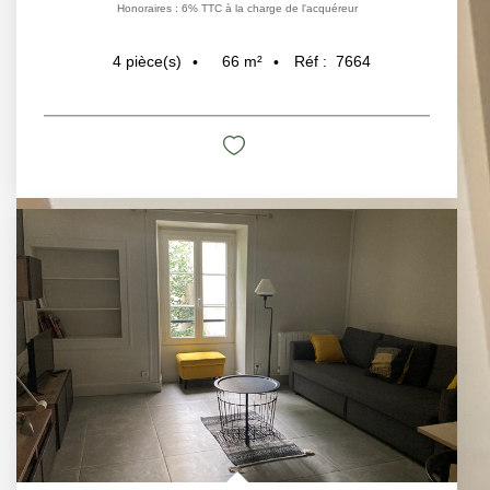
Honoraires : 6% TTC à la charge de l'acquéreur
66
m²
Réf :
7664
4
pièce(s)