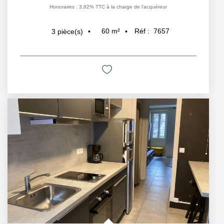
Honoraires : 3,82% TTC à la charge de l'acquéreur
60
m²
Réf :
7657
3
pièce(s)