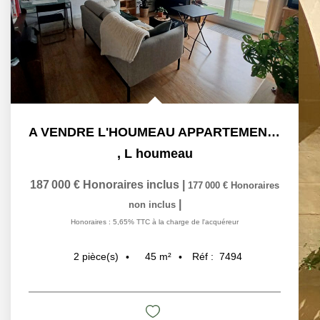
A VENDRE L'HOUMEAU APPARTEMENT 2 PIECES 45 M2 AVEC...
,
L houmeau
187 000 €
Honoraires inclus
|
177 000 €
Honoraires
|
non inclus
Honoraires : 5,65% TTC à la charge de l'acquéreur
45
m²
Réf :
7494
2
pièce(s)