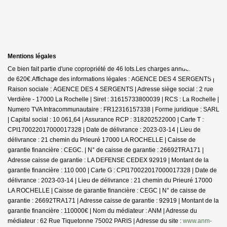
Mentions légales
Ce bien fait partie d'une copropriété de 46 lots.Les charges annuelles sont
de 620€.
Affichage des informations légales : AGENCE DES 4 SERGENTS |
Raison sociale : AGENCE DES 4 SERGENTS | Adresse siège social : 2 rue
Verdière - 17000 La Rochelle | Siret : 31615733800039 | RCS : La Rochelle |
Numero TVA Intracommunautaire : FR12316157338 | Forme juridique : SARL
| Capital social : 10.061,64 | Assurance RCP : 318202522000 |
Carte T :
CPI170022017000017328 | Date de délivrance : 2023-03-14 | Lieu de
délivrance : 21 chemin du Prieuré 17000 LA ROCHELLE | Caisse de
garantie financière : CEGC. | N° de caisse de garantie : 26692TRA171 |
Adresse caisse de garantie : LA DEFENSE CEDEX 92919 | Montant de la
garantie financière : 110 000 | Carte G : CPI170022017000017328 | Date de
délivrance : 2023-03-14 | Lieu de délivrance : 21 chemin du Prieuré 17000
LA ROCHELLE | Caisse de garantie financière : CEGC | N° de caisse de
garantie : 26692TRA171 | Adresse caisse de garantie : 92919 | Montant de la
garantie financière : 110000€ | Nom du médiateur : ANM | Adresse du
médiateur : 62 Rue Tiquetonne 75002 PARIS | Adresse du site :
www.anm-