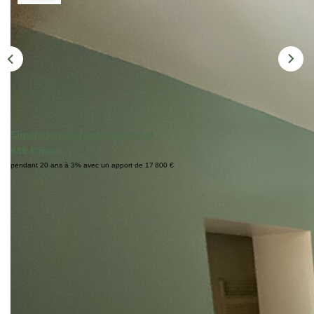
Simulation de remboursement :
888 €/mois
pendant 20 ans à 3% avec un apport de 17 800 €
Description
Réf : 7670
A vendre Appartement La Rochelle 2 pièce(s) 32 m2
Situé à quelques mètres du marché central de la Rochelle,