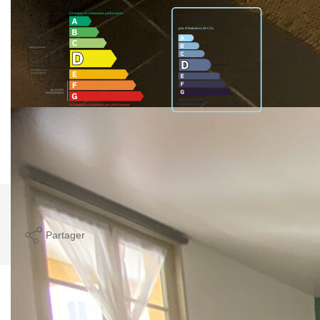
Montant estimé des dépenses annuelles d'énergie pour un
usage standard entre 730€ et 1020€. indexées aux années
2021,2022 et 2023 (abonnement compris).
Imprimer
Partager
Calculer mon budget
Caractéristiques détaillées