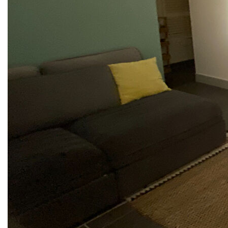
cet agréable appartement en bon état bénéficie d'un
emplacement privilégié tout en offrant un cadre de vie
calme et reposant .
Fonctionnel , il se compose d'une piece de vie avec coin
cuisine , d'une chambre ainsi que d'une salle d'eau avec
wc.
Situé au rez de chaussée d'un ancien cloitre réhabilité,
vous apprécierez son environnement paisible, permettant
de profiter pleinement de la proximité immédiate des
commerces, restaurants, du vieux port et de toutes les
commodités accessibles à pieds.
** €178 000
honoraires inclus
|
|
€168 000
hors honoraires
Honoraires : 5.95%
TTC à la charge de l'acquéreur
Nos honoraires
Nous contacter
Diagnostics énergétiques