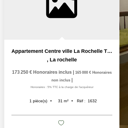
Appartement Centre ville La Rochelle T1 bis 31 m2
,
La rochelle
173 250 €
Honoraires inclus
|
165 000 €
Honoraires
|
non inclus
Honoraires : 5% TTC à la charge de l'acquéreur
31
m²
Réf :
1632
1
pièce(s)