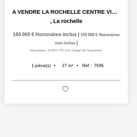
A VENDRE LA ROCHELLE CENTRE VILLE APPARTEMENT 27M2 MEUBLE
,
La rochelle
165 000 €
Honoraires inclus
|
155 000 €
Honoraires
|
non inclus
Honoraires : 6,45% TTC à la charge de l'acquéreur
27
m²
Réf :
7596
1
pièce(s)