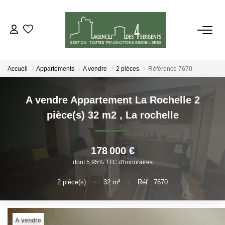
VENTES
Accueil
Appartements
A vendre
2 pièces
Référence 7670
LOCATIONS
A vendre Appartement La Rochelle 2
ESTIMATION
pièce(s) 32 m2
,
La rochelle
GESTION
178 000 €
dont 5,95% TTC d'honoraires
NOTRE AGENCE
2
pièce(s)
•
32
m²
•
Réf : 7670
CONTACT
A vendre