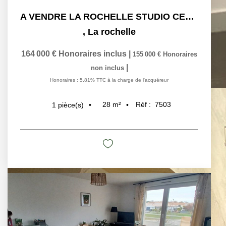
A VENDRE LA ROCHELLE STUDIO CENTRE VILLE
,
La rochelle
164 000 €
Honoraires inclus
|
155 000 €
Honoraires
|
non inclus
Honoraires : 5,81% TTC à la charge de l'acquéreur
28
m²
Réf :
7503
1
pièce(s)