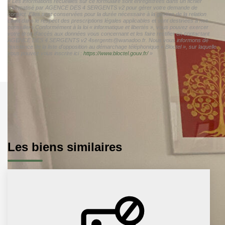
« Les informations recueillies sur ce formulaire sont enregistrées dans un fichier
informatisé par AGENCE DES 4 SERGENTS v2 pour gérer votre demande de
contact. Elles sont conservées pour la durée nécessaire à la gestion de la relation
client dans le respect des prescriptions légales applicables et sont destinées à nos
conseillers Conformément à la loi « informatique et libertés », vous pouvez exercer
votre droit d'accès aux données vous concernant et les faire rectifier en contactant
AGENCE DES 4 SERGENTS v2 4sergents@wanadoo.fr. Nous vous informons de
l'existence de la liste d'opposition au démarchage téléphonique « Bloctel », sur laquelle
vous pouvez vous inscrire ici :
https://www.bloctel.gouv.fr/
»
Les biens similaires